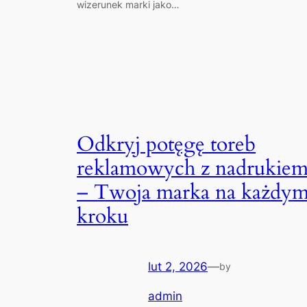
wizerunek marki jako…
Odkryj potęgę toreb
reklamowych z nadrukie
– Twoja marka na każdy
kroku
lut 2, 2026
—
by
admin