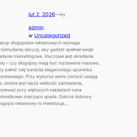
lut 2, 2026
—
by
admin
w
Uncategorized
akup długopisów reklamowych wymaga
rzemyślanej decyzji, aby gadżet spełniał swoje
adanie marketingowe. Kluczowe jest określenie
elu – czy długopisy mają być rozdawane masowo,
zy pełnić rolę bardziej eleganckiego upominku
iznesowego. Przy wyborze warto zwrócić uwagę
a: Istotna jest także wielkość zamówienia,
onieważ przy większych nakładach cena
ednostkowa znacząco spada. Dobrze dobrany
ługopis reklamowy to inwestycja,…