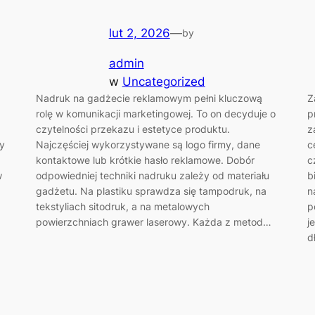
lut 2, 2026
—
by
admin
w
Uncategorized
Nadruk na gadżecie reklamowym pełni kluczową
Z
rolę w komunikacji marketingowej. To on decyduje o
p
czytelności przekazu i estetyce produktu.
z
zy
Najczęściej wykorzystywane są logo firmy, dane
c
kontaktowe lub krótkie hasło reklamowe. Dobór
c
w
odpowiedniej techniki nadruku zależy od materiału
b
gadżetu. Na plastiku sprawdza się tampodruk, na
n
tekstyliach sitodruk, a na metalowych
p
powierzchniach grawer laserowy. Każda z metod…
j
d