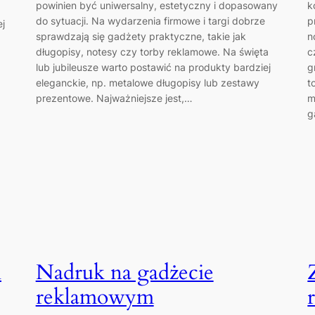
powinien być uniwersalny, estetyczny i dopasowany
k
do sytuacji. Na wydarzenia firmowe i targi dobrze
p
ej
sprawdzają się gadżety praktyczne, takie jak
n
długopisy, notesy czy torby reklamowe. Na święta
c
lub jubileusze warto postawić na produkty bardziej
g
eleganckie, np. metalowe długopisy lub zestawy
t
prezentowe. Najważniejsze jest,…
m
g
i
Nadruk na gadżecie
reklamowym