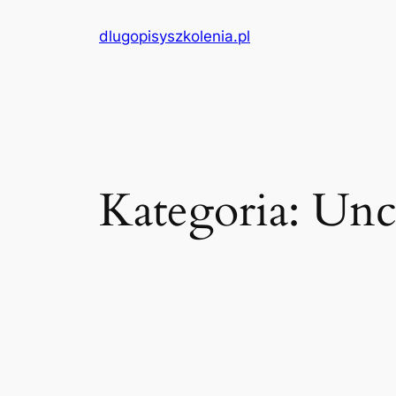
Przejdź
dlugopisyszkolenia.pl
do
treści
Kategoria:
Unc