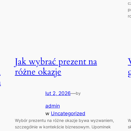
c
p
r
Jak wybrać prezent na
m
różne okazje
m
lut 2, 2026
—
by
admin
w
Uncategorized
Wybór prezentu na różne okazje bywa wyzwaniem,
W
szczególnie w kontekście biznesowym. Upominek
s