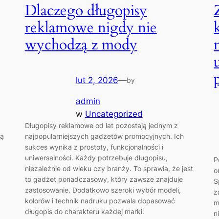
Dlaczego długopisy
reklamowe nigdy nie
wychodzą z mody
lut 2, 2026
—
by
admin
w
Uncategorized
Długopisy reklamowe od lat pozostają jednym z
ją
najpopularniejszych gadżetów promocyjnych. Ich
sukces wynika z prostoty, funkcjonalności i
uniwersalności. Każdy potrzebuje długopisu,
P
niezależnie od wieku czy branży. To sprawia, że jest
o
to gadżet ponadczasowy, który zawsze znajduje
S
zastosowanie. Dodatkowo szeroki wybór modeli,
z
kolorów i technik nadruku pozwala dopasować
m
długopis do charakteru każdej marki.
n